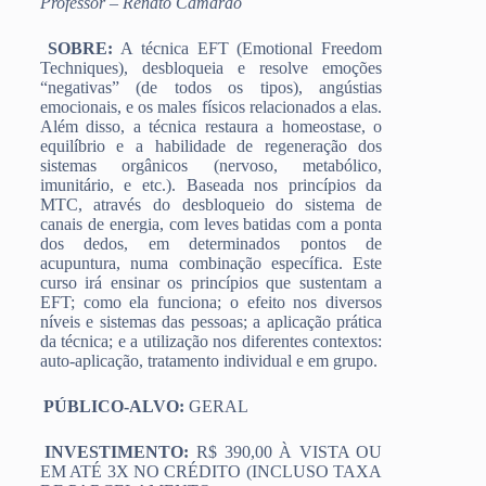
Professor – Renato Camarão
SOBRE:
A técnica EFT (Emotional Freedom
Techniques), desbloqueia e resolve emoções
“negativas” (de todos os tipos), angústias
emocionais, e os males físicos relacionados a elas.
Além disso, a técnica restaura a homeostase, o
equilíbrio e a habilidade de regeneração dos
sistemas orgânicos (nervoso, metabólico,
imunitário, e etc.). Baseada nos princípios da
MTC, através do desbloqueio do sistema de
canais de energia, com leves batidas com a ponta
dos dedos, em determinados pontos de
acupuntura, numa combinação específica. Este
curso irá ensinar os princípios que sustentam a
EFT; como ela funciona; o efeito nos diversos
níveis e sistemas das pessoas; a aplicação prática
da técnica; e a utilização nos diferentes contextos:
auto-aplicação, tratamento individual e em grupo.
PÚBLICO-ALVO:
GERAL
INVESTIMENTO:
R$ 390,00 À VISTA OU
EM ATÉ 3X NO CRÉDITO (INCLUSO TAXA