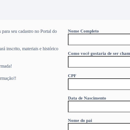
 para seu cadastro no Portal do
Nome Completo
á inscrito, materiais e histórico
Como você gostaria de ser cha
irmada!
CPF
ormação!!
Data de Nascimento
Nome do pai